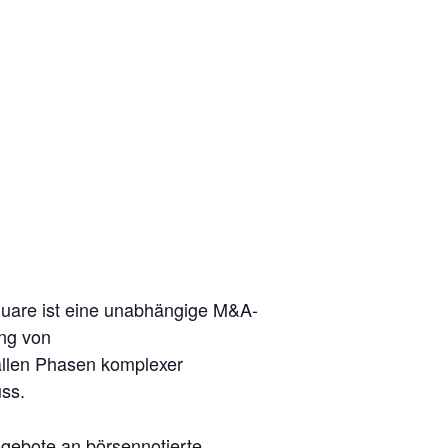
square ist eine unabhängige M&A-
ung von
allen Phasen komplexer
uss.
gebote an börsennotierte