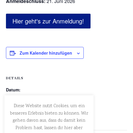
Anmeldeschluss:
21. Juni 2026
Hier geht's zur Anmeldung!
Zum Kalender hinzufügen
DETAILS
Datum:
25. Juni
Diese Website nutzt Cookies, um ein
Zeit:
besseres Erlebnis bieten zu können. Wir
17:00 - 19:30
gehen davon aus, dass du damit kein
Problem hast, lassen dir hier aber