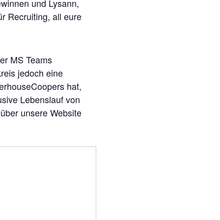
ewinnen und
Lysann
,
ür Re
cr
u
i
ting,
all eure
über MS Teams
kreis jedoch eine
terhouseCoopers hat,
usive Lebenslauf von
h über unsere Website