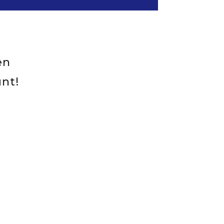
en
nt!