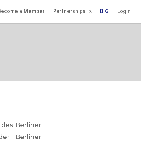
Become a Member
Partnerships
BIG
Login
des Berliner
er Berliner