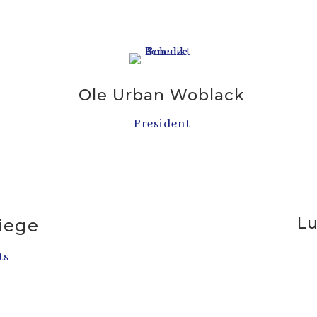
Ole Urban Woblack
President
L
iege
ts