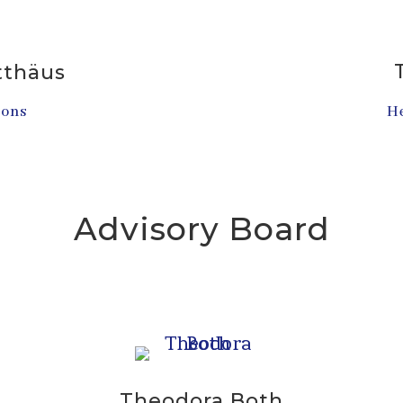
thäus
ions
He
Advisory Board
Theodora Both