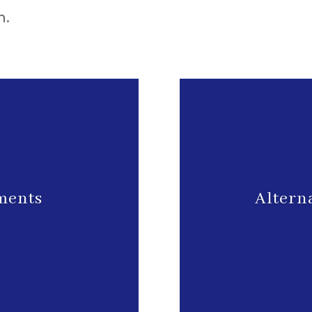
n.
tments
Altern