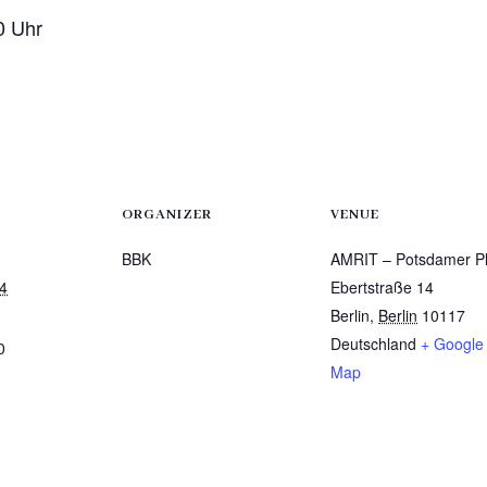
0 Uhr
ORGANIZER
VENUE
BBK
AMRIT – Potsdamer Pl
4
Ebertstraße 14
Berlin
,
Berlin
10117
Deutschland
+ Google
0
Map