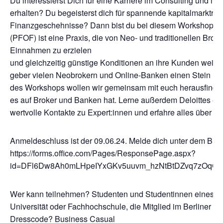
Du interessierst Dich für eine Karriere im Consulting und möc
erhalten? Du begeisterst dich für spannende kapitalmarktrel
Finanzgeschehnisse? Dann bist du bei diesem Workshop gen
(PFOF) ist eine Praxis, die von Neo- und traditionellen Bro
Einnahmen zu erzielen
und gleichzeitig günstige Konditionen an ihre Kunden weit
geber vielen Neobrokern und Online-Banken einen Stein i
des Workshops wollen wir gemeinsam mit euch herausfinde
es auf Broker und Banken hat. Lerne außerdem Deloittes ein
wertvolle Kontakte zu Expert:innen und erfahre alles über de
Anmeldeschluss ist der 09.06.24. Melde dich unter dem Butt
https://forms.office.com/Pages/ResponsePage.aspx?
id=DFl6Dw8Ah0mLHpeIYxGKv5uuvm_hzNtBtDZvq7zO
Wer kann teilnehmen? Studenten und Studentinnen eines Bac
Universität oder Fachhochschule, die Mitglied im Berliner Bö
Dresscode? Business Casual