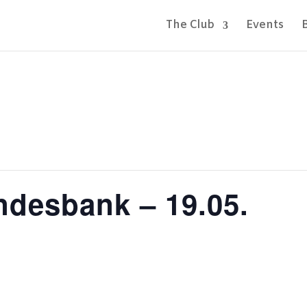
The Club
Events
desbank – 19.05.